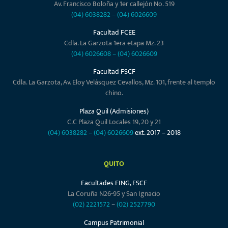
Av. Francisco Boloña y 1er callejón No. 519
(04) 6038282
–
(04) 6026609
Facultad FCEE
Cdla. La Garzota 1era etapa Mz. 23
(04) 6026608
–
(04) 6026609
Facultad FSCF
Cdla. La Garzota, Av. Eloy Velásquez Cevallos, Mz. 101, frente al templo
chino.
Plaza Quil (Admisiones)
C.C Plaza Quil Locales 19, 20 y 21
(04) 6038282
–
(04) 6026609
ext. 2017 – 2018
QUITO
Facultades FING, FSCF
La Coruña N26-95 y San Ignacio
(02) 2221572
–
(02) 2527790
Campus Patrimonial