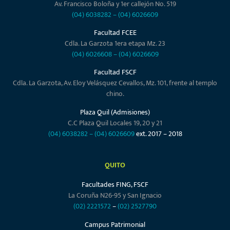
Av. Francisco Boloña y 1er callejón No. 519
(04) 6038282
–
(04) 6026609
Facultad FCEE
Cdla. La Garzota 1era etapa Mz. 23
(04) 6026608
–
(04) 6026609
Facultad FSCF
Cdla. La Garzota, Av. Eloy Velásquez Cevallos, Mz. 101, frente al templo
chino.
Plaza Quil (Admisiones)
C.C Plaza Quil Locales 19, 20 y 21
(04) 6038282
–
(04) 6026609
ext. 2017 – 2018
QUITO
Facultades FING, FSCF
La Coruña N26-95 y San Ignacio
(02) 2221572
–
(02) 2527790
Campus Patrimonial