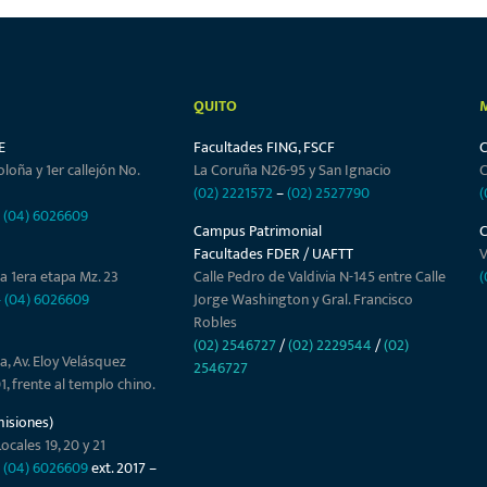
QUITO
E
Facultades FING, FSCF
oloña y 1er callejón No.
La Coruña N26-95 y San Ignacio
C
(02) 2221572
–
(02) 2527790
(
–
(04) 6026609
Campus Patrimonial
Facultades FDER / UAFTT
V
a 1era etapa Mz. 23
Calle Pedro de Valdivia N-145 entre Calle
(
–
(04) 6026609
Jorge Washington y Gral. Francisco
Robles
(02) 2546727
/
(02) 2229544
/
(02)
a, Av. Eloy Velásquez
2546727
01, frente al templo chino.
misiones)
ocales 19, 20 y 21
–
(04) 6026609
ext. 2017 –