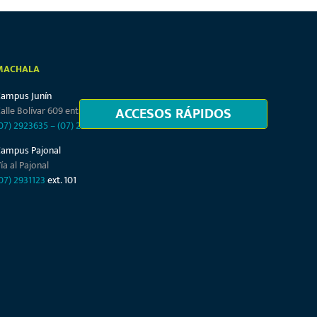
MACHALA
Campus Junín
ACCESOS RÁPIDOS
alle Bolívar 609 entre Junín y Tarqui
07) 2923635
–
(07) 2932864
Campus Pajonal
ía al Pajonal
07) 2931123
ext. 101