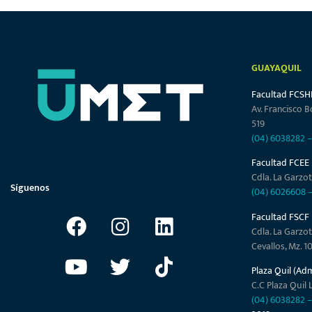
GUAYAQUIL
Facultad FCSH
Av. Francisco B
519
(04) 6038282
Facultad FCEE
Cdla. La Garzot
Síguenos
(04) 6026608
Facultad FSCF
Cdla. La Garzot
Cevallos, Mz. 1
Plaza Quil (Ad
C.C Plaza Quil L
(04) 6038282