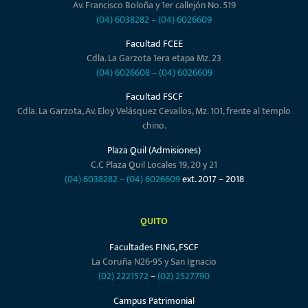
Av. Francisco Boloña y 1er callejón No. 519
(04) 6038282
–
(04) 6026609
Facultad FCEE
Cdla. La Garzota 1era etapa Mz. 23
(04) 6026608
–
(04) 6026609
Facultad FSCF
Cdla. La Garzota, Av. Eloy Velásquez Cevallos, Mz. 101, frente al templo
chino.
Plaza Quil (Admisiones)
C.C Plaza Quil Locales 19, 20 y 21
(04) 6038282
–
(04) 6026609
ext. 2017 – 2018
QUITO
Facultades FING, FSCF
La Coruña N26-95 y San Ignacio
(02) 2221572
–
(02) 2527790
Campus Patrimonial