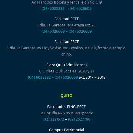
Av. Francisco Boloña y 1er callejón No. 519
(04) 6038282
–
(04) 6026609
Facultad FCEE
Cdla. La Garzota 1era etapa Mz. 23
(04) 6026608
–
(04) 6026609
Facultad FSCF
Cdla. La Garzota, Av. Eloy Velásquez Cevallos, Mz. 101, frente al templo
chino.
Plaza Quil (Admisiones)
C.C Plaza Quil Locales 19, 20 y 21
(04) 6038282
–
(04) 6026609
ext. 2017 – 2018
QUITO
Facultades FING, FSCF
La Coruña N26-95 y San Ignacio
(02) 2221572
–
(02) 2527790
Campus Patrimonial