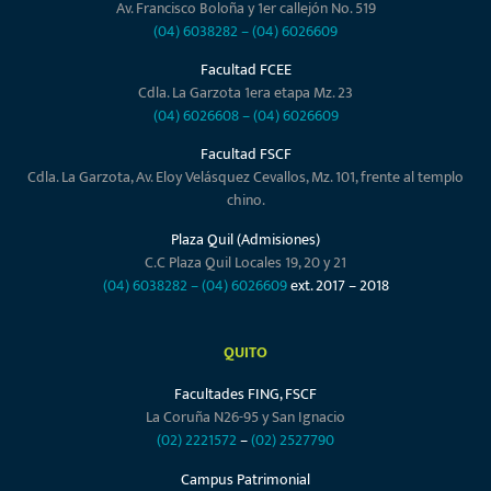
Av. Francisco Boloña y 1er callejón No. 519
(04) 6038282
–
(04) 6026609
Facultad FCEE
Cdla. La Garzota 1era etapa Mz. 23
(04) 6026608
–
(04) 6026609
Facultad FSCF
Cdla. La Garzota, Av. Eloy Velásquez Cevallos, Mz. 101, frente al templo
chino.
Plaza Quil (Admisiones)
C.C Plaza Quil Locales 19, 20 y 21
(04) 6038282
–
(04) 6026609
ext. 2017 – 2018
QUITO
Facultades FING, FSCF
La Coruña N26-95 y San Ignacio
(02) 2221572
–
(02) 2527790
Campus Patrimonial