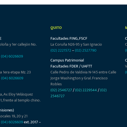
QUITO
E
Facultades FING, FSCF
oloña y 1er callejón No.
La Coruña N26-95 y San Ignacio
C
(02) 2221572
–
(02) 2527790
(
–
(04) 6026609
Campus Patrimonial
Facultades FDER / UAFTT
V
a 1era etapa Mz. 23
Calle Pedro de Valdivia N-145 entre Calle
(
–
(04) 6026609
Jorge Washington y Gral. Francisco
Robles
(02) 2546727
/
(02) 2229544
/
(02)
a, Av. Eloy Velásquez
2546727
01, frente al templo chino.
misiones)
ocales 19, 20 y 21
–
(04) 6026609
ext. 2017 –