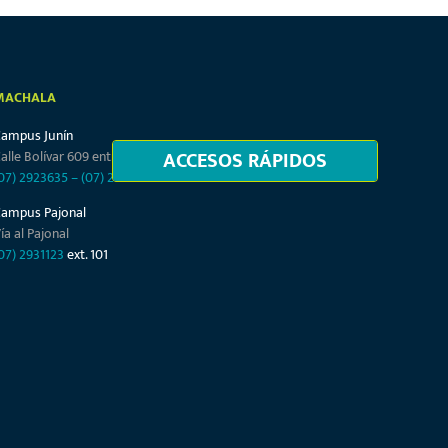
MACHALA
Campus Junín
ACCESOS RÁPIDOS
alle Bolívar 609 entre Junín y Tarqui
07) 2923635
–
(07) 2932864
Campus Pajonal
ía al Pajonal
07) 2931123
ext. 101