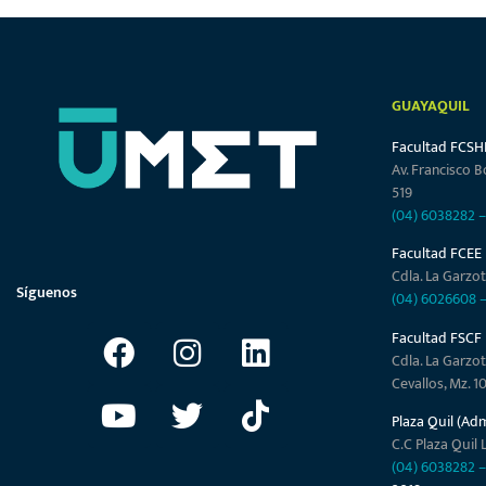
GUAYAQUIL
Facultad FCSH
Av. Francisco B
519
(04) 6038282
Facultad FCEE
Cdla. La Garzot
Síguenos
(04) 6026608
Facultad FSCF
Cdla. La Garzot
Cevallos, Mz. 1
Plaza Quil (Ad
C.C Plaza Quil L
(04) 6038282