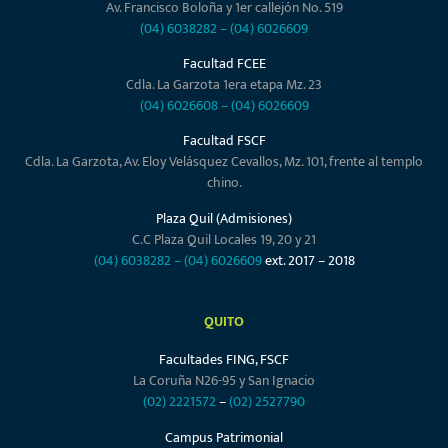
Av. Francisco Boloña y 1er callejón No. 519
(04) 6038282
–
(04) 6026609
Facultad FCEE
Cdla. La Garzota 1era etapa Mz. 23
(04) 6026608
–
(04) 6026609
Facultad FSCF
Cdla. La Garzota, Av. Eloy Velásquez Cevallos, Mz. 101, frente al templo
chino.
Plaza Quil (Admisiones)
C.C Plaza Quil Locales 19, 20 y 21
(04) 6038282
–
(04) 6026609
ext. 2017 – 2018
QUITO
Facultades FING, FSCF
La Coruña N26-95 y San Ignacio
(02) 2221572
–
(02) 2527790
Campus Patrimonial