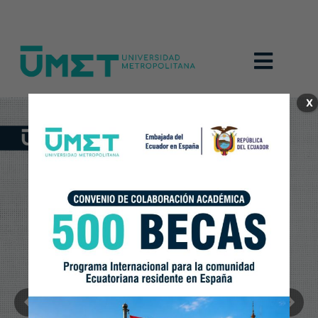
Menú
X