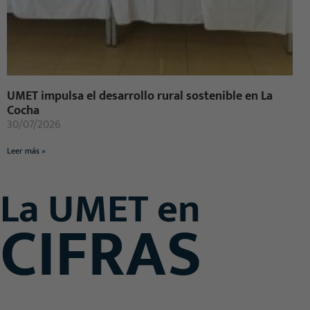
UMET impulsa el desarrollo rural sostenible en La
Cocha
30/07/2026
Leer más »
La UMET en
CIFRAS