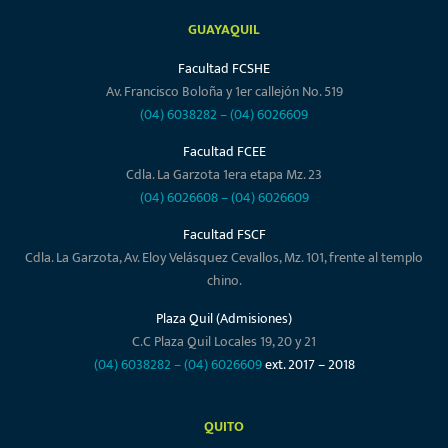
GUAYAQUIL
Facultad FCSHE
Av. Francisco Boloña y 1er callejón No. 519
(04) 6038282
–
(04) 6026609
Facultad FCEE
Cdla. La Garzota 1era etapa Mz. 23
(04) 6026608
–
(04) 6026609
Facultad FSCF
Cdla. La Garzota, Av. Eloy Velásquez Cevallos, Mz. 101, frente al templo
chino.
Plaza Quil (Admisiones)
C.C Plaza Quil Locales 19, 20 y 21
(04) 6038282
–
(04) 6026609
ext. 2017 – 2018
QUITO