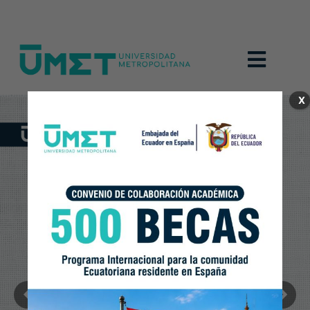
Menú
X