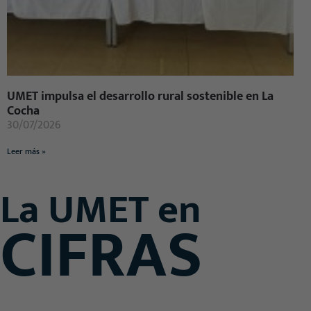
UMET impulsa el desarrollo rural sostenible en La
Cocha
30/07/2026
Leer más »
La UMET en
CIFRAS