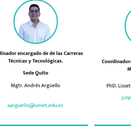
dinador encargado de de las Carreras
Técnicas y Tecnológicas.
Coordinadora
M
Sede Quito
Mgtr. Andrés Argüello
PhD. Lisse
jce
aarguello@umet.edu.ec