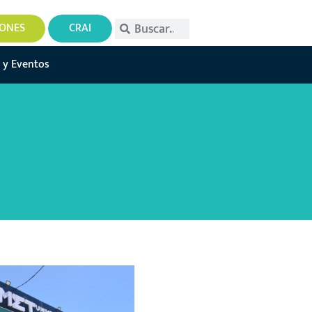
IONES
CRAI
 y Eventos