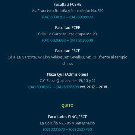
Facultad FCSHE
Av. Francisco Boloña y 1er callejón No. 519
(04) 6038282
–
(04) 6026609
Facultad FCEE
Cdla. La Garzota 1era etapa Mz. 23
(04) 6026608
–
(04) 6026609
Facultad FSCF
Cdla. La Garzota, Av. Eloy Velásquez Cevallos, Mz. 101, frente al templo
chino.
Plaza Quil (Admisiones)
C.C Plaza Quil Locales 19, 20 y 21
(04) 6038282
–
(04) 6026609
ext. 2017 – 2018
QUITO
Facultades FING, FSCF
La Coruña N26-95 y San Ignacio
(02) 2221572
–
(02) 2527790