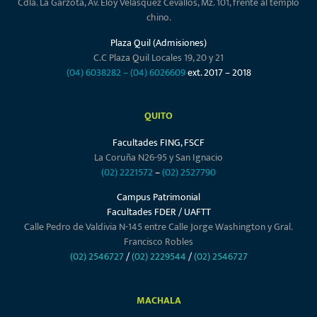
Cdla. La Garzota, Av. Eloy Velásquez Cevallos, Mz. 101, frente al templo
chino.
Plaza Quil (Admisiones)
C.C Plaza Quil Locales 19, 20 y 21
(04) 6038282
–
(04) 6026609
ext. 2017 – 2018
QUITO
Facultades FING, FSCF
La Coruña N26-95 y San Ignacio
(02) 2221572
–
(02) 2527790
Campus Patrimonial
Facultades FDER / UAFTT
Calle Pedro de Valdivia N-145 entre Calle Jorge Washington y Gral.
Francisco Robles
(02) 2546727
/
(02) 2229544
/
(02) 2546727
MACHALA