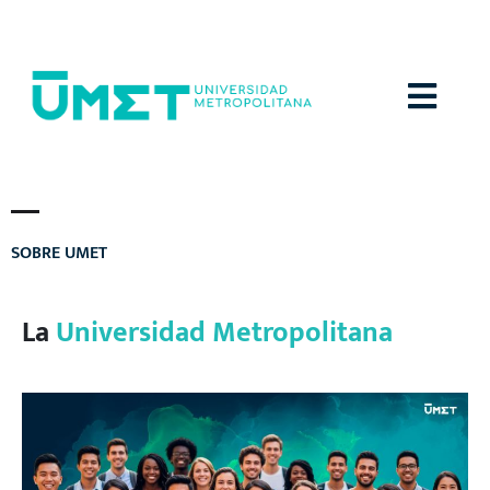
Menú
S
O
B
R
E
U
M
E
T
La
Universidad Metropolitana