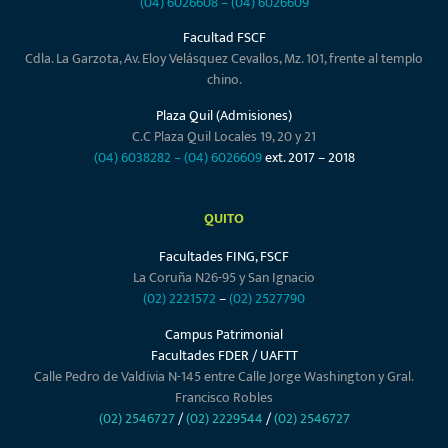
(04) 6026608
–
(04) 6026609
Facultad FSCF
Cdla. La Garzota, Av. Eloy Velásquez Cevallos, Mz. 101, frente al templo
chino.
Plaza Quil (Admisiones)
C.C Plaza Quil Locales 19, 20 y 21
(04) 6038282
–
(04) 6026609
ext. 2017 – 2018
QUITO
Facultades FING, FSCF
La Coruña N26-95 y San Ignacio
(02) 2221572
–
(02) 2527790
Campus Patrimonial
Facultades FDER / UAFTT
Calle Pedro de Valdivia N-145 entre Calle Jorge Washington y Gral.
Francisco Robles
(02) 2546727
/
(02) 2229544
/
(02) 2546727