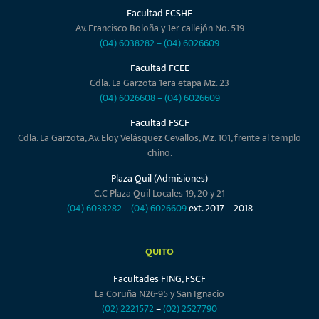
Facultad FCSHE
Av. Francisco Boloña y 1er callejón No. 519
(04) 6038282
–
(04) 6026609
Facultad FCEE
Cdla. La Garzota 1era etapa Mz. 23
(04) 6026608
–
(04) 6026609
Facultad FSCF
Cdla. La Garzota, Av. Eloy Velásquez Cevallos, Mz. 101, frente al templo
chino.
Plaza Quil (Admisiones)
C.C Plaza Quil Locales 19, 20 y 21
(04) 6038282
–
(04) 6026609
ext. 2017 – 2018
QUITO
Facultades FING, FSCF
La Coruña N26-95 y San Ignacio
(02) 2221572
–
(02) 2527790