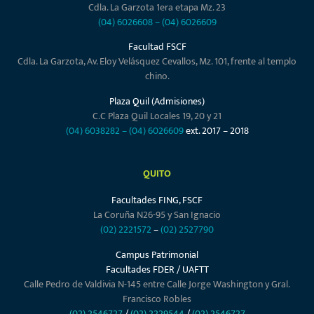
Cdla. La Garzota 1era etapa Mz. 23
(04) 6026608
–
(04) 6026609
Facultad FSCF
Cdla. La Garzota, Av. Eloy Velásquez Cevallos, Mz. 101, frente al templo
chino.
Plaza Quil (Admisiones)
C.C Plaza Quil Locales 19, 20 y 21
(04) 6038282
–
(04) 6026609
ext. 2017 – 2018
QUITO
Facultades FING, FSCF
La Coruña N26-95 y San Ignacio
(02) 2221572
–
(02) 2527790
Campus Patrimonial
Facultades FDER / UAFTT
Calle Pedro de Valdivia N-145 entre Calle Jorge Washington y Gral.
Francisco Robles
(02) 2546727
/
(02) 2229544
/
(02) 2546727