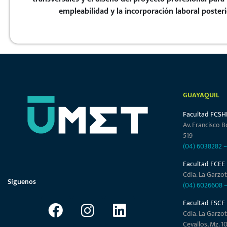
empleabilidad y la incorporación laboral posteri
GUAYAQUIL
Facultad FCSH
Av. Francisco B
519
(04) 6038282
Facultad FCEE
Cdla. La Garzot
Síguenos
(04) 6026608
Facultad FSCF
Cdla. La Garzot
Cevallos, Mz. 1