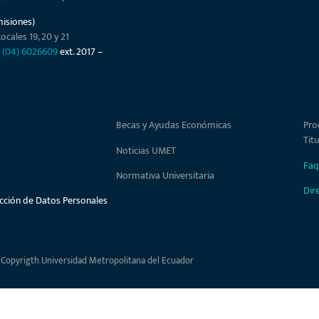
misiones)
ocales 19, 20 y 21
–
(04) 6026609
ext. 2017 –
Becas y Ayudas Económicas
Pro
Tit
Noticias UMET
Faq
Normativa Universitaria
Dir
ección de Datos Personales
 Copyrigth Universidad Metropolitana del Ecuador