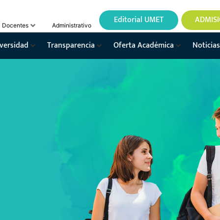
Editorial UMET
ADMIS
Docentes
Administrativo
versidad
Transparencia
Oferta Académica
Noticias