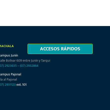
MACHALA
ACCESOS RÁPIDOS
Campus Junín
alle Bolívar 609 entre Junín y Tarqui
07) 2923635
–
(07) 2932864
Campus Pajonal
ía al Pajonal
07) 2931123
ext. 101