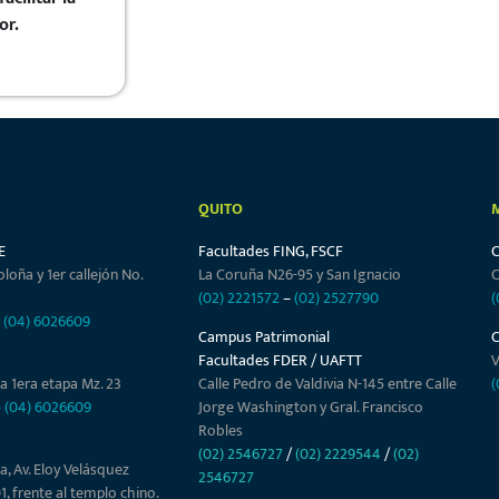
or.
QUITO
E
Facultades FING, FSCF
oloña y 1er callejón No.
La Coruña N26-95 y San Ignacio
C
(02) 2221572
–
(02) 2527790
(
–
(04) 6026609
Campus Patrimonial
Facultades FDER / UAFTT
V
a 1era etapa Mz. 23
Calle Pedro de Valdivia N-145 entre Calle
(
–
(04) 6026609
Jorge Washington y Gral. Francisco
Robles
(02) 2546727
/
(02) 2229544
/
(02)
a, Av. Eloy Velásquez
2546727
01, frente al templo chino.