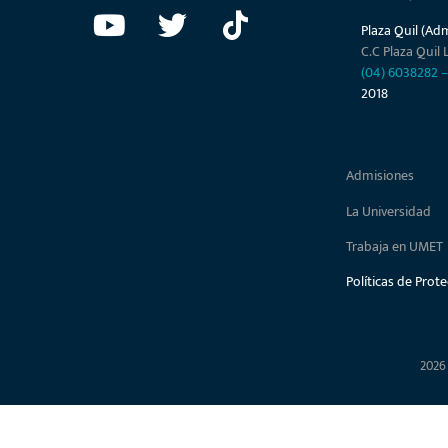
Plaza Quil (Ad
C.C Plaza Quil L
(04) 6038282
2018
Admisiones
La Universidad
Trabaja en UMET
Políticas de Prot
2026