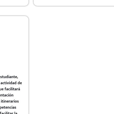
studiante,
actividad de
e facilitará
entación
itinerarios
petencias
acilitar la