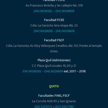
Av. Francisco Boloña y 1er callejón No. 519
(04) 6038282
–
(04) 6026609
Facultad FCEE
Cdla. La Garzota 1era etapa Mz. 23
(04) 6026608
–
(04) 6026609
Facultad FSCF
Cdla. La Garzota, Av. Eloy Velásquez Cevallos, Mz. 101, frente al templo
chino.
Plaza Quil (Admisiones)
C.C Plaza Quil Locales 19, 20 y 21
(04) 6038282
–
(04) 6026609
ext. 2017 – 2018
QUITO
Facultades FING, FSCF
La Coruña N26-95 y San Ignacio
(02) 2221572
–
(02) 2527790