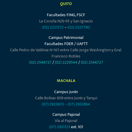
QUITO
Facultades FING, FSCF
La Coruña N26-95 y San Ignacio
(02) 2221572
–
(02) 2527790
Campus Patrimonial
Facultades FDER / UAFTT
Calle Pedro de Valdivia N-145 entre Calle Jorge Washington y Gral.
Francisco Robles
(02) 2546727
/
(02) 2229544
/
(02) 2546727
MACHALA
Campus Junín
Calle Bolívar 609 entre Junín y Tarqui
(07) 2923635
–
(07) 2932864
Campus Pajonal
Vía al Pajonal
(07) 2931123
ext. 101