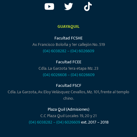
GUAYAQUIL
Facultad FCSHE
Av. Francisco Boloña y 1er callejón No. 519
(04) 6038282
–
(04) 6026609
Facultad FCEE
Cdla. La Garzota 1era etapa Mz. 23
(04) 6026608
–
(04) 6026609
Facultad FSCF
Cdla. La Garzota, Av. Eloy Velásquez Cevallos, Mz. 101, frente al templo
chino.
Plaza Quil (Admisiones)
C.C Plaza Quil Locales 19, 20 y 21
(04) 6038282
–
(04) 6026609
ext. 2017 – 2018