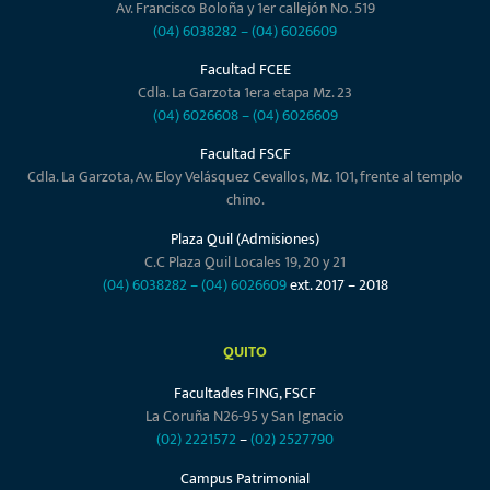
Av. Francisco Boloña y 1er callejón No. 519
(04) 6038282
–
(04) 6026609
Facultad FCEE
Cdla. La Garzota 1era etapa Mz. 23
(04) 6026608
–
(04) 6026609
Facultad FSCF
Cdla. La Garzota, Av. Eloy Velásquez Cevallos, Mz. 101, frente al templo
chino.
Plaza Quil (Admisiones)
C.C Plaza Quil Locales 19, 20 y 21
(04) 6038282
–
(04) 6026609
ext. 2017 – 2018
QUITO
Facultades FING, FSCF
La Coruña N26-95 y San Ignacio
(02) 2221572
–
(02) 2527790
Campus Patrimonial