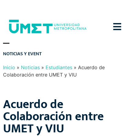
Menú
N
O
T
I
C
I
A
S
Y
E
V
E
N
T
O
S
Inicio
»
Noticias
»
Estudiantes
»
Acuerdo de
Colaboración entre UMET y VIU
Acuerdo de
Colaboración entre
UMET y VIU