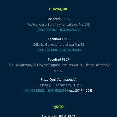
Facultades FING, FSCF
La Coruña N26-95 y San Ignacio
(02) 2221572
–
(02) 2527790
Campus Patrimonial
Facultades FDER / UAFTT
Calle Pedro de Valdivia N-145 entre Calle Jorge Washington y Gral.
Francisco Robles
(02) 2546727
/
(02) 2229544
/
(02) 2546727
MACHALA
Campus Junín
Calle Bolívar 609 entre Junín y Tarqui
(07) 2923635
–
(07) 2932864
Campus Pajonal
Vía al Pajonal
(07) 2931123
ext. 101