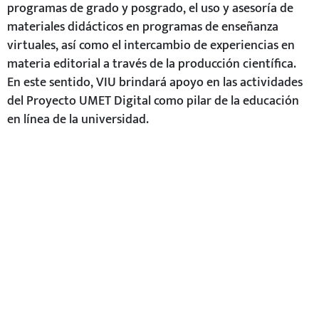
programas de grado y posgrado, el uso y asesoría de
materiales didácticos en programas de enseñanza
virtuales, así como el intercambio de experiencias en
materia editorial a través de la producción científica.
En este sentido, VIU brindará apoyo en las actividades
del Proyecto UMET Digital como pilar de la educación
en línea de la universidad.
Por último, la UMET se congratula de este acuerdo con
VIU, y que se hace efectivo de manera inmediata
mediante actividades en conjunto, que ya se ponen en
marcha dentro de la oferta académica de la UMET,
concretamente, en la Maestría de Administración y
Dirección de Empresas, así como en una serie de
Certificaciones en las áreas académicas de Derecho,
Educación, Administración de Empresas y Sistemas.