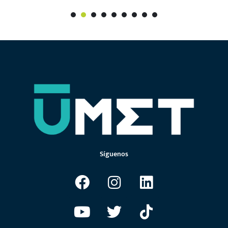
GUAYAQUIL
Facultad FCSHE
Av. Francisco Boloña y 1er callejón No. 519
(04) 6038282
–
(04) 6026609
Facultad FCEE
Cdla. La Garzota 1era etapa Mz. 23
(04) 6026608
–
(04) 6026609
Facultad FSCF
Cdla. La Garzota, Av. Eloy Velásquez Cevallos, Mz. 101, frente al templo
chino.
Plaza Quil (Admisiones)
C.C Plaza Quil Locales 19, 20 y 21
(04) 6038282
–
(04) 6026609
ext. 2017 – 2018
QUITO