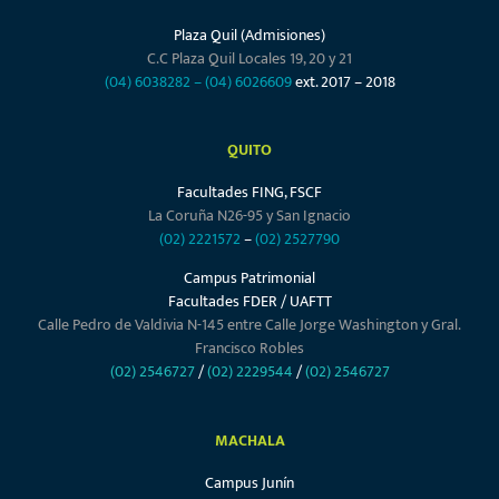
Plaza Quil (Admisiones)
C.C Plaza Quil Locales 19, 20 y 21
(04) 6038282
–
(04) 6026609
ext. 2017 – 2018
QUITO
Facultades FING, FSCF
La Coruña N26-95 y San Ignacio
(02) 2221572
–
(02) 2527790
Campus Patrimonial
Facultades FDER / UAFTT
Calle Pedro de Valdivia N-145 entre Calle Jorge Washington y Gral.
Francisco Robles
(02) 2546727
/
(02) 2229544
/
(02) 2546727
MACHALA
Campus Junín