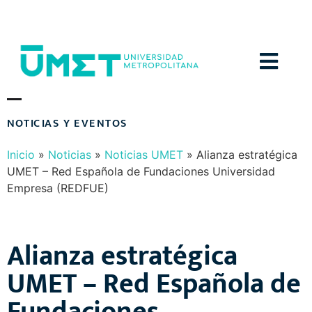
Menú
N
O
T
I
C
I
A
S
Y
E
V
E
N
T
O
S
Inicio
»
Noticias
»
Noticias UMET
»
Alianza estratégica
UMET – Red Española de Fundaciones Universidad
Empresa (REDFUE)
Alianza estratégica
UMET – Red Española de