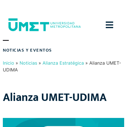
Menú
N
O
T
I
C
I
A
S
Y
E
V
E
N
T
O
S
Inicio
»
Noticias
»
Alianza Estratégica
»
Alianza UMET-
UDIMA
Alianza UMET-UDIMA