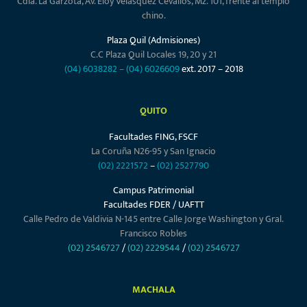
Cdla. La Garzota, Av. Eloy Velásquez Cevallos, Mz. 101, frente al templo
chino.
Plaza Quil (Admisiones)
C.C Plaza Quil Locales 19, 20 y 21
(04) 6038282
–
(04) 6026609
ext. 2017 – 2018
QUITO
Facultades FING, FSCF
La Coruña N26-95 y San Ignacio
(02) 2221572
–
(02) 2527790
Campus Patrimonial
Facultades FDER / UAFTT
Calle Pedro de Valdivia N-145 entre Calle Jorge Washington y Gral.
Francisco Robles
(02) 2546727
/
(02) 2229544
/
(02) 2546727
MACHALA