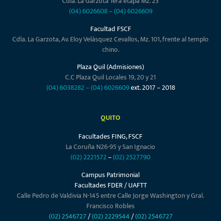
Cdla. La Garzota 1era etapa Mz. 23
(04) 6026608
–
(04) 6026609
Facultad FSCF
Cdla. La Garzota, Av. Eloy Velásquez Cevallos, Mz. 101, frente al templo
chino.
Plaza Quil (Admisiones)
C.C Plaza Quil Locales 19, 20 y 21
(04) 6038282
–
(04) 6026609
ext. 2017 – 2018
QUITO
Facultades FING, FSCF
La Coruña N26-95 y San Ignacio
(02) 2221572
–
(02) 2527790
Campus Patrimonial
Facultades FDER / UAFTT
Calle Pedro de Valdivia N-145 entre Calle Jorge Washington y Gral.
Francisco Robles
(02) 2546727
/
(02) 2229544
/
(02) 2546727