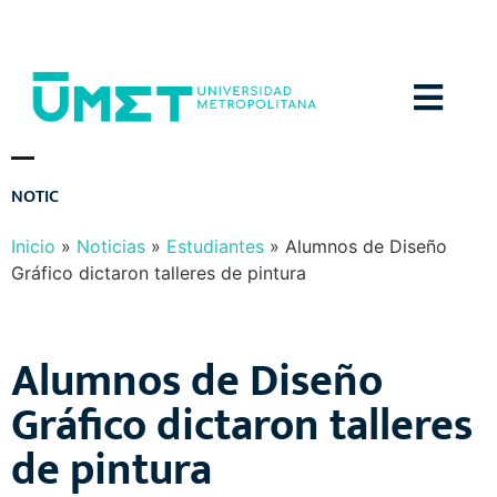
Menú
N
O
T
I
C
I
A
S
Y
E
V
E
N
T
O
S
Inicio
»
Noticias
»
Estudiantes
»
Alumnos de Diseño
Gráfico dictaron talleres de pintura
Alumnos de Diseño
Gráfico dictaron talleres
de pintura