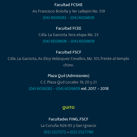
Facultad FCSHE
Av. Francisco Boloña y 1er callejón No. 519
(04) 6038282
–
(04) 6026609
Facultad FCEE
Cdla. La Garzota 1era etapa Mz. 23
(04) 6026608
–
(04) 6026609
Facultad FSCF
Cdla. La Garzota, Av. Eloy Velásquez Cevallos, Mz. 101, frente al templo
chino.
Plaza Quil (Admisiones)
C.C Plaza Quil Locales 19, 20 y 21
(04) 6038282
–
(04) 6026609
ext. 2017 – 2018
QUITO
Facultades FING, FSCF
La Coruña N26-95 y San Ignacio
(02) 2221572
–
(02) 2527790