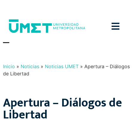
Menú
N
O
T
I
C
I
A
S
Y
E
V
E
N
T
O
S
Inicio
»
Noticias
»
Noticias UMET
»
Apertura – Diálogos
de Libertad
Apertura – Diálogos de
Libertad