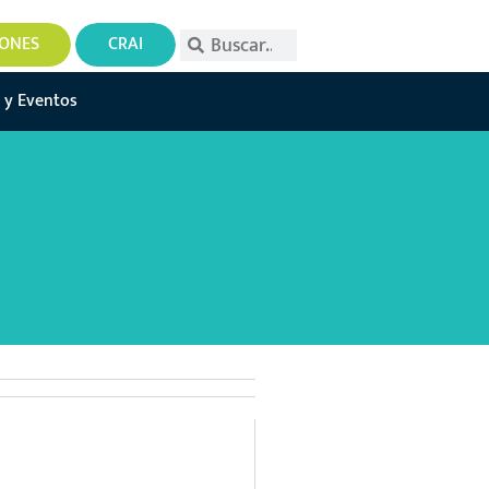
IONES
CRAI
 y Eventos