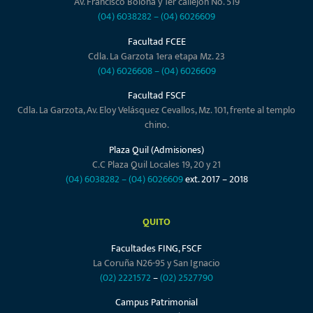
Av. Francisco Boloña y 1er callejón No. 519
(04) 6038282
–
(04) 6026609
Facultad FCEE
Cdla. La Garzota 1era etapa Mz. 23
(04) 6026608
–
(04) 6026609
Facultad FSCF
Cdla. La Garzota, Av. Eloy Velásquez Cevallos, Mz. 101, frente al templo
chino.
Plaza Quil (Admisiones)
C.C Plaza Quil Locales 19, 20 y 21
(04) 6038282
–
(04) 6026609
ext. 2017 – 2018
QUITO
Facultades FING, FSCF
La Coruña N26-95 y San Ignacio
(02) 2221572
–
(02) 2527790
Campus Patrimonial