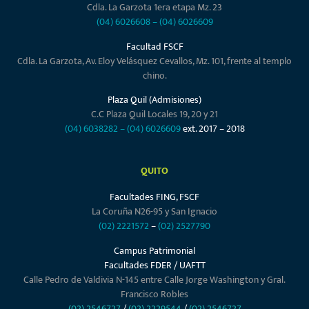
Cdla. La Garzota 1era etapa Mz. 23
(04) 6026608
–
(04) 6026609
Facultad FSCF
Cdla. La Garzota, Av. Eloy Velásquez Cevallos, Mz. 101, frente al templo
chino.
Plaza Quil (Admisiones)
C.C Plaza Quil Locales 19, 20 y 21
(04) 6038282
–
(04) 6026609
ext. 2017 – 2018
QUITO
Facultades FING, FSCF
La Coruña N26-95 y San Ignacio
(02) 2221572
–
(02) 2527790
Campus Patrimonial
Facultades FDER / UAFTT
Calle Pedro de Valdivia N-145 entre Calle Jorge Washington y Gral.
Francisco Robles
(02) 2546727
/
(02) 2229544
/
(02) 2546727