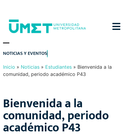
Menú
N
O
T
I
C
I
A
S
Y
E
V
E
N
T
O
S
Inicio
»
Noticias
»
Estudiantes
»
Bienvenida a la
comunidad, periodo académico P43
Bienvenida a la
comunidad, periodo
académico P43