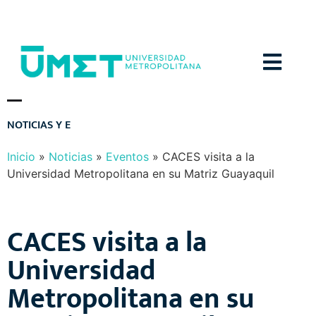
Menú
N
O
T
I
C
I
A
S
Y
E
V
E
N
T
O
S
Inicio
»
Noticias
»
Eventos
»
CACES visita a la
Universidad Metropolitana en su Matriz Guayaquil
CACES visita a la
Universidad
Metropolitana en su