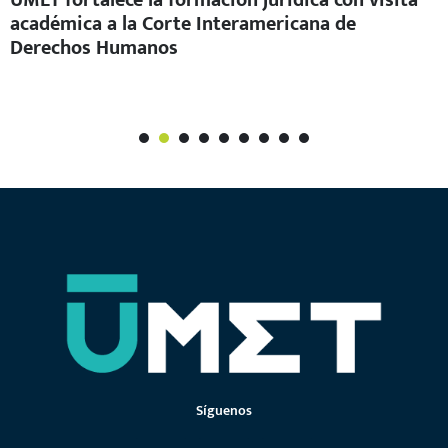
UMET fortalece la formación jurídica con visita
académica a la Corte Interamericana de
Derechos Humanos
1
2
3
4
5
6
7
Síguenos