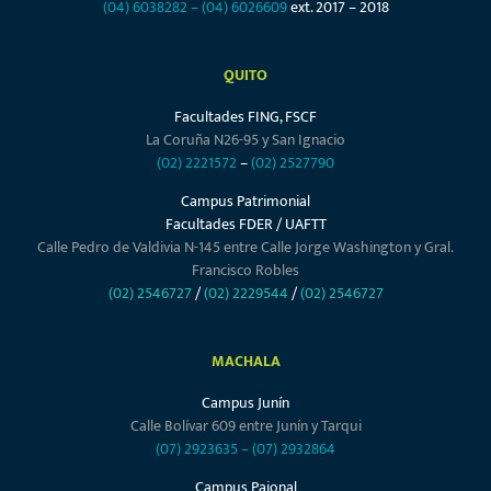
(04) 6038282
–
(04) 6026609
ext. 2017 – 2018
QUITO
Facultades FING, FSCF
La Coruña N26-95 y San Ignacio
(02) 2221572
–
(02) 2527790
Campus Patrimonial
Facultades FDER / UAFTT
Calle Pedro de Valdivia N-145 entre Calle Jorge Washington y Gral.
Francisco Robles
(02) 2546727
/
(02) 2229544
/
(02) 2546727
MACHALA
Campus Junín
Calle Bolívar 609 entre Junín y Tarqui
(07) 2923635
–
(07) 2932864
Campus Pajonal