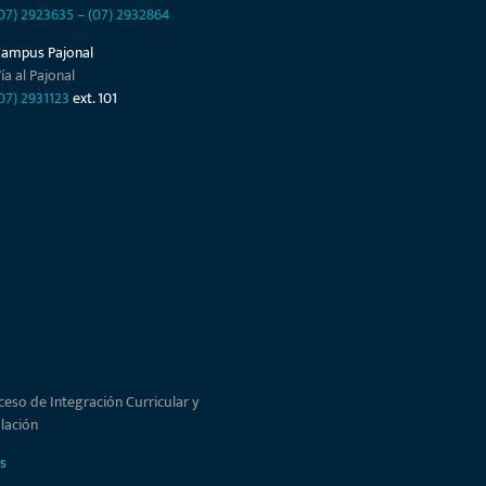
07) 2923635
–
(07) 2932864
Campus Pajonal
ía al Pajonal
07) 2931123
ext. 101
ceso de Integración Curricular y
ulación
s