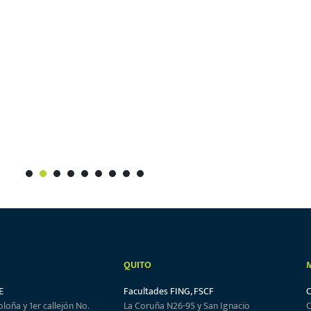
1
2
3
4
5
6
7
8
9
QUITO
E
Facultades FING, FSCF
oloña y 1er callejón No.
La Coruña N26-95 y San Ignacio
C