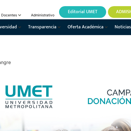
Editorial UMET
ADMIS
Docentes
Administrativo
versidad
Transparencia
Oferta Académica
Noticias
angre