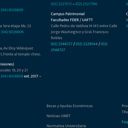
(02) 2221572
–
(02) 2527790
(
–
(04) 6026609
Campus Patrimonial
Facultades FDER / UAFTT
V
a 1era etapa Mz. 23
Calle Pedro de Valdivia N-145 entre Calle
(
–
(04) 6026609
Jorge Washington y Gral. Francisco
Robles
(02) 2546727
/
(02) 2229544
/
(02)
a, Av. Eloy Velásquez
2546727
01, frente al templo chino.
misiones)
ocales 19, 20 y 21
–
(04) 6026609
ext. 2017 –
Becas y Ayudas Económicas
Pro
Tit
Noticias UMET
Faq
Normativa Universitaria