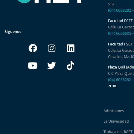
519
(04) 6038282
Facultad FCEE
Cdla. La Garzot
Síguenos
(04) 6026608
Facultad FSCF
Cdla. La Garzot
Cevallos, Mz. 1
Plaza Quil (Ad
C.C Plaza Quil L
(04) 6038282
2018
Admisiones
La Universidad
Trabaja en UMET