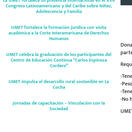
La UMET fortalece su presencia internacional en el XVII
Congreso Latinoamericano y del Caribe sobre Niñez,
Adolescencia y Familia
UMET fortalece la formación jurídica con visita
académica a la Corte Interamericana de Derechos
Humanos
Dona
parte
UMET celebra la graduación de los participantes del
Centro de Educación Continua “Carlos Espinoza
Requi
Cordero”
-Tene
UMET impulsa el desarrollo rural sostenible en La
-Pes
Cocha
-Tene
-No h
Jornadas de capacitación – Vinculación con la
Sociedad
UMET