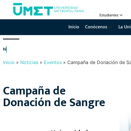
Estudiantes
Inicio
Conócenos
La Uni
N
O
T
I
C
I
A
S
Y
E
V
E
N
T
O
S
Inicio
»
Noticias
»
Eventos
»
Campaña de Donación de S
Campaña de
Donación de Sangre