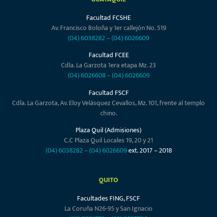
Facultad FCSHE
Av. Francisco Boloña y 1er callejón No. 519
(04) 6038282
–
(04) 6026609
Facultad FCEE
Cdla. La Garzota 1era etapa Mz. 23
(04) 6026608
–
(04) 6026609
Facultad FSCF
Cdla. La Garzota, Av. Eloy Velásquez Cevallos, Mz. 101, frente al templo
chino.
Plaza Quil (Admisiones)
C.C Plaza Quil Locales 19, 20 y 21
(04) 6038282
–
(04) 6026609
ext. 2017 – 2018
QUITO
Facultades FING, FSCF
La Coruña N26-95 y San Ignacio