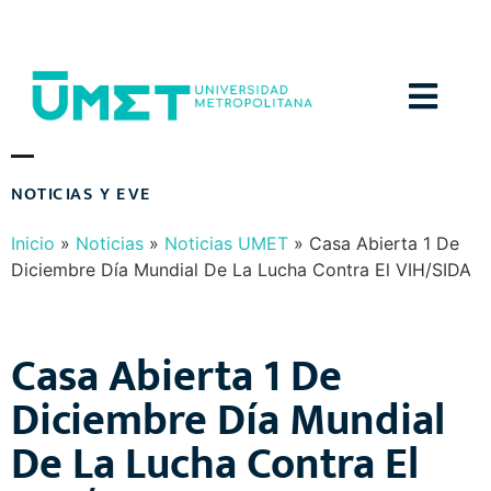
Menú
N
O
T
I
C
I
A
S
Y
E
V
E
N
T
O
S
Inicio
»
Noticias
»
Noticias UMET
»
Casa Abierta 1 De
Diciembre Día Mundial De La Lucha Contra El VIH/SIDA
Casa Abierta 1 De
Diciembre Día Mundial
De La Lucha Contra El