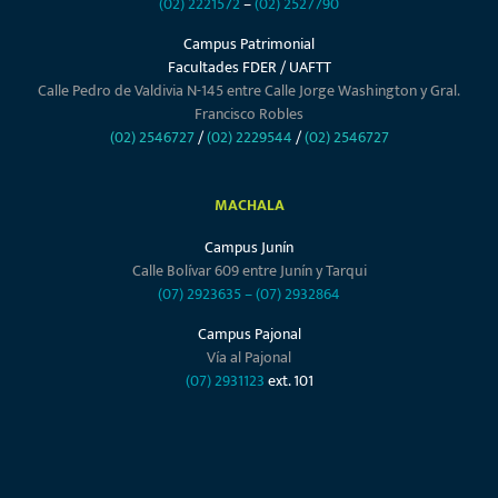
(02) 2221572
–
(02) 2527790
Campus Patrimonial
Facultades FDER / UAFTT
Calle Pedro de Valdivia N-145 entre Calle Jorge Washington y Gral.
Francisco Robles
(02) 2546727
/
(02) 2229544
/
(02) 2546727
MACHALA
Campus Junín
Calle Bolívar 609 entre Junín y Tarqui
(07) 2923635
–
(07) 2932864
Campus Pajonal
Vía al Pajonal
(07) 2931123
ext. 101