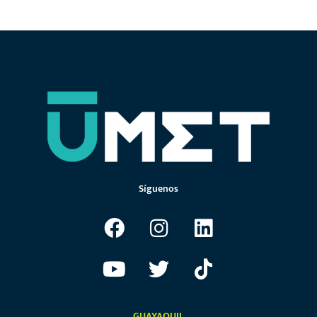
1
2
3
4
5
6
7
Síguenos
GUAYAQUIL