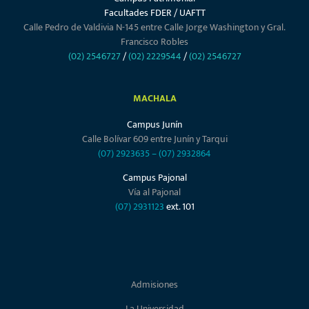
Facultades FDER / UAFTT
Calle Pedro de Valdivia N-145 entre Calle Jorge Washington y Gral.
Francisco Robles
(02) 2546727
/
(02) 2229544
/
(02) 2546727
MACHALA
Campus Junín
Calle Bolívar 609 entre Junín y Tarqui
(07) 2923635
–
(07) 2932864
Campus Pajonal
Vía al Pajonal
(07) 2931123
ext. 101
Admisiones
La Universidad