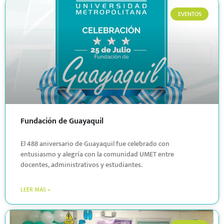
EVENTOS
Fundación de Guayaquil
El 488 aniversario de Guayaquil fue celebrado con
entusiasmo y alegría con la comunidad UMET entre
docentes, administrativos y estudiantes.
LEER MÁS »