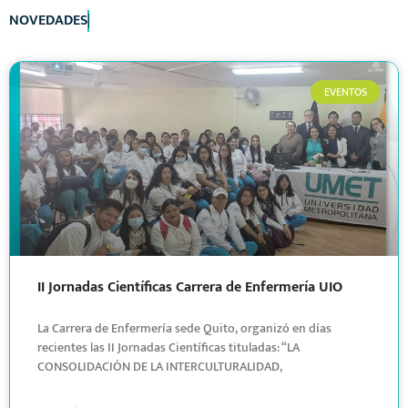
N
O
V
E
D
A
D
E
S
EVENTOS
II Jornadas Científicas Carrera de Enfermería UIO
La Carrera de Enfermería sede Quito, organizó en días
recientes las II Jornadas Científicas tituladas: “LA
CONSOLIDACIÓN DE LA INTERCULTURALIDAD,