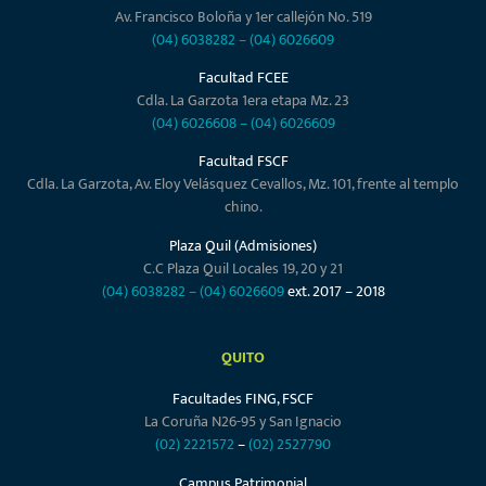
Av. Francisco Boloña y 1er callejón No. 519
(04) 6038282
–
(04) 6026609
Facultad FCEE
Cdla. La Garzota 1era etapa Mz. 23
(04) 6026608
–
(04) 6026609
Facultad FSCF
Cdla. La Garzota, Av. Eloy Velásquez Cevallos, Mz. 101, frente al templo
chino.
Plaza Quil (Admisiones)
C.C Plaza Quil Locales 19, 20 y 21
(04) 6038282
–
(04) 6026609
ext. 2017 – 2018
QUITO
Facultades FING, FSCF
La Coruña N26-95 y San Ignacio
(02) 2221572
–
(02) 2527790
Campus Patrimonial