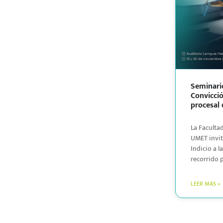
Seminario
Convicció
procesal 
La Faculta
UMET invit
Indicio a l
recorrido p
LEER MÁS »