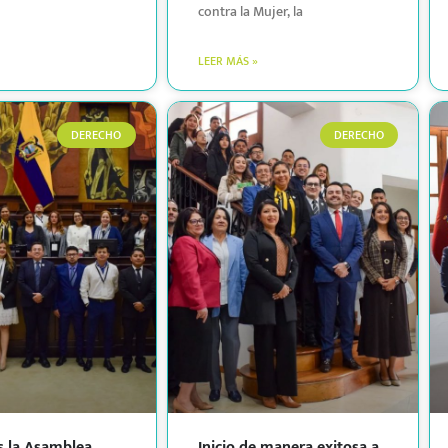
contra la Mujer, la
LEER MÁS »
DERECHO
DERECHO
s la Asamblea
Inicio de manera exitosa a