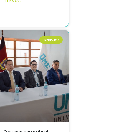
LEER MÁS »
DERECHO
Cerramos con éxito el