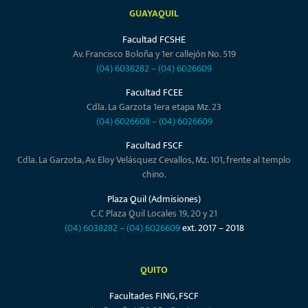
GUAYAQUIL
Facultad FCSHE
Av. Francisco Boloña y 1er callejón No. 519
(04) 6038282
–
(04) 6026609
Facultad FCEE
Cdla. La Garzota 1era etapa Mz. 23
(04) 6026608
–
(04) 6026609
Facultad FSCF
Cdla. La Garzota, Av. Eloy Velásquez Cevallos, Mz. 101, frente al templo
chino.
Plaza Quil (Admisiones)
C.C Plaza Quil Locales 19, 20 y 21
(04) 6038282
–
(04) 6026609
ext. 2017 – 2018
QUITO
Facultades FING, FSCF