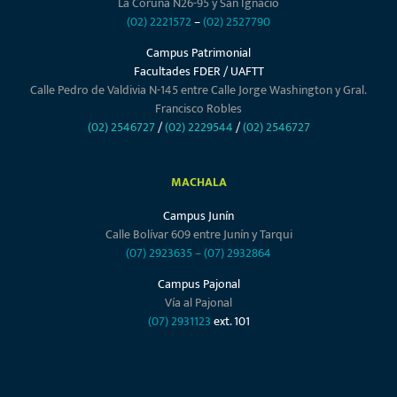
La Coruña N26-95 y San Ignacio
(02) 2221572
–
(02) 2527790
Campus Patrimonial
Facultades FDER / UAFTT
Calle Pedro de Valdivia N-145 entre Calle Jorge Washington y Gral.
Francisco Robles
(02) 2546727
/
(02) 2229544
/
(02) 2546727
MACHALA
Campus Junín
Calle Bolívar 609 entre Junín y Tarqui
(07) 2923635
–
(07) 2932864
Campus Pajonal
Vía al Pajonal
(07) 2931123
ext. 101