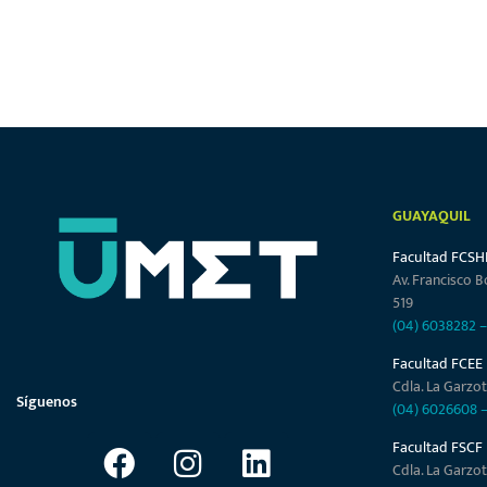
GUAYAQUIL
Facultad FCSH
Av. Francisco B
519
(04) 6038282
Facultad FCEE
Cdla. La Garzot
Síguenos
(04) 6026608
Facultad FSCF
Cdla. La Garzot