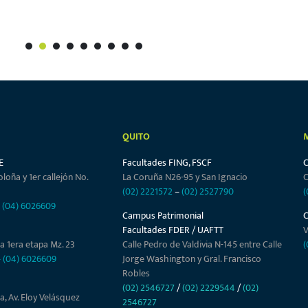
1
2
3
4
5
6
7
8
9
QUITO
E
Facultades FING, FSCF
oloña y 1er callejón No.
La Coruña N26-95 y San Ignacio
C
(02) 2221572
–
(02) 2527790
(
–
(04) 6026609
Campus Patrimonial
Facultades FDER / UAFTT
V
a 1era etapa Mz. 23
Calle Pedro de Valdivia N-145 entre Calle
(
–
(04) 6026609
Jorge Washington y Gral. Francisco
Robles
(02) 2546727
/
(02) 2229544
/
(02)
a, Av. Eloy Velásquez
2546727