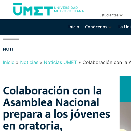
Estudiantes
Inicio
Conócenos
La Uni
N
O
T
I
C
I
A
S
Y
E
V
E
N
T
O
S
Inicio
»
Noticias
»
Noticias UMET
»
Colaboración con la 
Colaboración con la
Asamblea Nacional
prepara a los jóvenes
en oratoria,