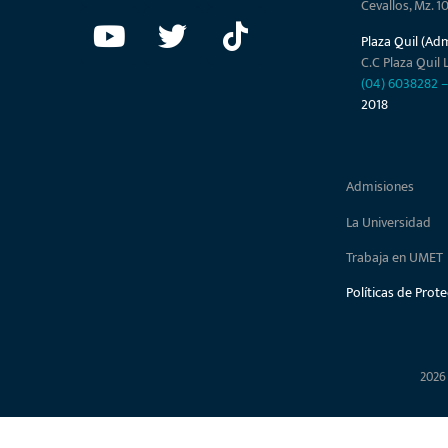
Cevallos, Mz. 1
Plaza Quil (Ad
C.C Plaza Quil L
(04) 6038282
2018
Admisiones
La Universidad
Trabaja en UMET
Políticas de Prot
2026