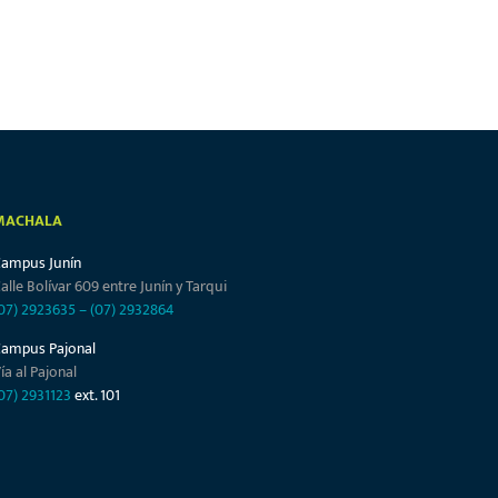
MACHALA
Campus Junín
alle Bolívar 609 entre Junín y Tarqui
07) 2923635
–
(07) 2932864
Campus Pajonal
ía al Pajonal
07) 2931123
ext. 101