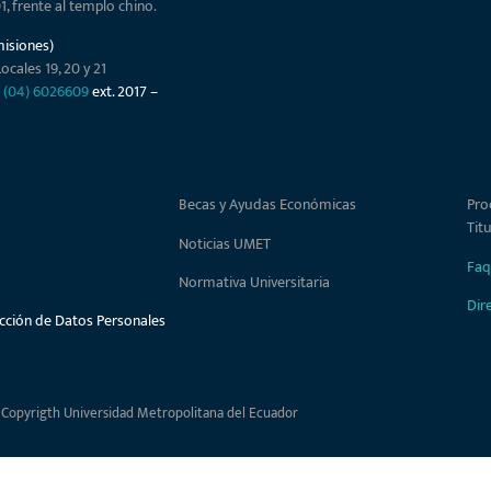
01, frente al templo chino.
misiones)
ocales 19, 20 y 21
–
(04) 6026609
ext. 2017 –
Becas y Ayudas Económicas
Pro
Tit
Noticias UMET
Faq
Normativa Universitaria
Dir
ección de Datos Personales
 Copyrigth Universidad Metropolitana del Ecuador