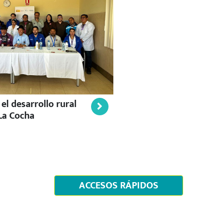
l desarrollo rural
Jornadas de capacitaci
La Cocha
con la Sociedad
ACCESOS RÁPIDOS