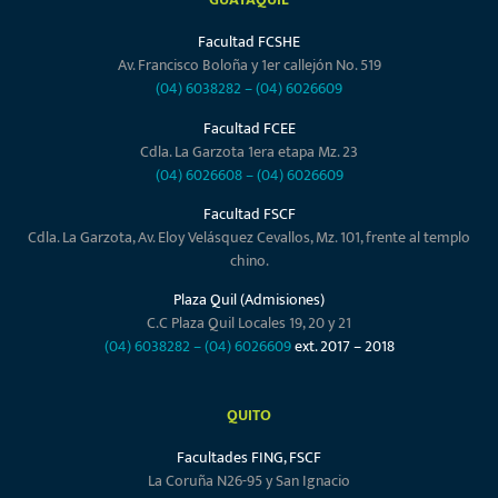
Facultad FCSHE
Av. Francisco Boloña y 1er callejón No. 519
(04) 6038282
–
(04) 6026609
Facultad FCEE
Cdla. La Garzota 1era etapa Mz. 23
(04) 6026608
–
(04) 6026609
Facultad FSCF
Cdla. La Garzota, Av. Eloy Velásquez Cevallos, Mz. 101, frente al templo
chino.
Plaza Quil (Admisiones)
C.C Plaza Quil Locales 19, 20 y 21
(04) 6038282
–
(04) 6026609
ext. 2017 – 2018
QUITO
Facultades FING, FSCF
La Coruña N26-95 y San Ignacio