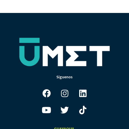
1
2
3
4
5
6
7
Síguenos
GUAYAQUIL