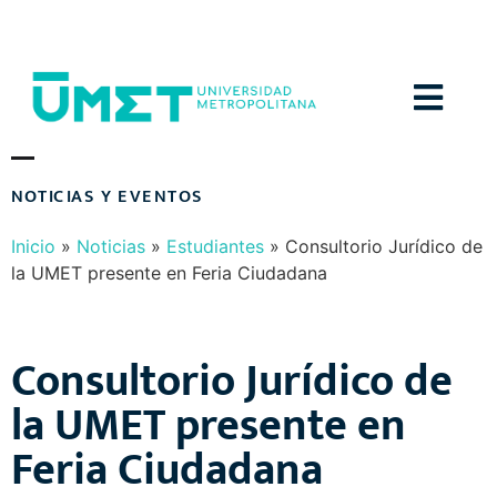
Menú
N
O
T
I
C
I
A
S
Y
E
V
E
N
T
O
S
Inicio
»
Noticias
»
Estudiantes
»
Consultorio Jurídico de
la UMET presente en Feria Ciudadana
Consultorio Jurídico de
la UMET presente en
Feria Ciudadana