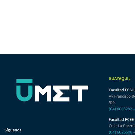
GUAYAQUIL
Facultad FCSH
Av. Francisco B
519
(04) 6038282
Facultad FCEE
Cdla. La Garzot
Síguenos
(04) 6026608