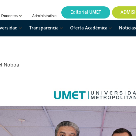
Editorial UMET
ADMIS
Docentes
Administrativo
versidad
Transparencia
Oferta Académica
Noticias
el Noboa