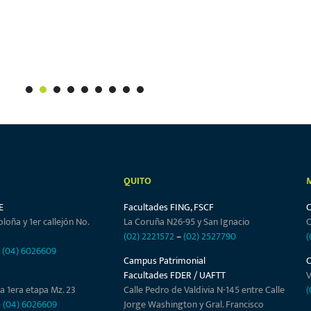
1
2
3
4
5
6
7
8
9
QUITO
E
Facultades FING, FSCF
oloña y 1er callejón No.
La Coruña N26-95 y San Ignacio
C
(02) 2221572
–
(02) 2527790
(
–
(04) 6026609
Campus Patrimonial
Facultades FDER / UAFTT
V
a 1era etapa Mz. 23
Calle Pedro de Valdivia N-145 entre Calle
(
–
(04) 6026609
Jorge Washington y Gral. Francisco