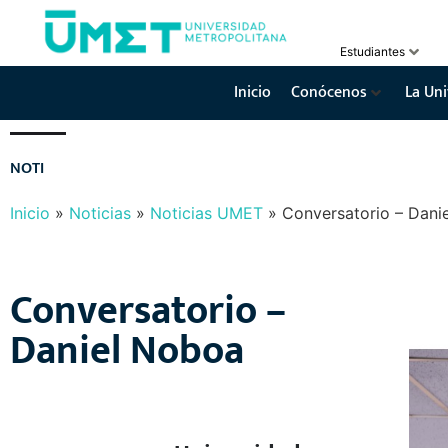
Estudiantes
Inicio
Conócenos
La Uni
N
O
T
I
C
I
A
S
Y
E
V
E
N
T
O
S
Inicio
»
Noticias
»
Noticias UMET
»
Conversatorio – Dani
Conversatorio –
Daniel Noboa