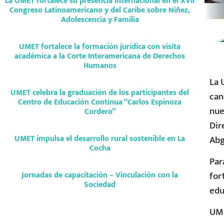
La UMET fortalece su presencia internacional en el XVII
Congreso Latinoamericano y del Caribe sobre Niñez,
Adolescencia y Familia
UMET fortalece la formación jurídica con visita
académica a la Corte Interamericana de Derechos
Humanos
La 
UMET celebra la graduación de los participantes del
can
Centro de Educación Continua “Carlos Espinoza
nue
Cordero”
Dir
Abg
UMET impulsa el desarrollo rural sostenible en La
Cocha
Par
for
Jornadas de capacitación – Vinculación con la
Sociedad
edu
UME