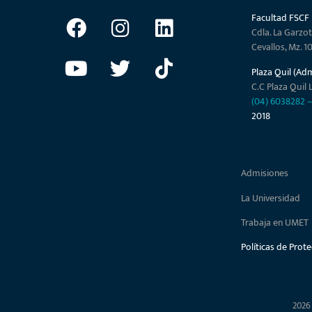
Facultad FSCF
Cdla. La Garzot
Cevallos, Mz. 1
Plaza Quil (Ad
C.C Plaza Quil L
(04) 6038282
2018
Admisiones
La Universidad
Trabaja en UMET
Políticas de Prot
2026