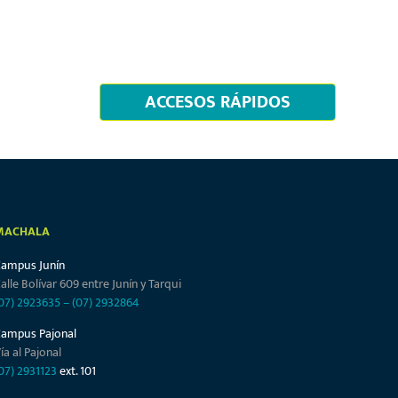
ACCESOS RÁPIDOS
MACHALA
Campus Junín
alle Bolívar 609 entre Junín y Tarqui
07) 2923635
–
(07) 2932864
Campus Pajonal
ía al Pajonal
07) 2931123
ext. 101