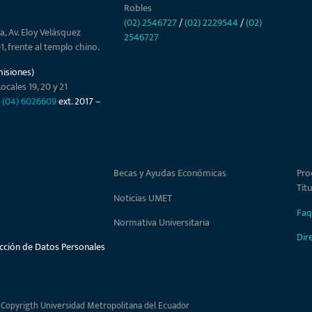
Robles
(02) 2546727
/
(02) 2229544
/
(02)
a, Av. Eloy Velásquez
2546727
01, frente al templo chino.
misiones)
ocales 19, 20 y 21
–
(04) 6026609
ext. 2017 –
Becas y Ayudas Económicas
Pro
Tit
Noticias UMET
Faq
Normativa Universitaria
Dir
ección de Datos Personales
 Copyrigth Universidad Metropolitana del Ecuador