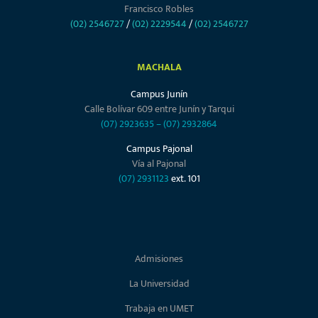
Francisco Robles
(02) 2546727
/
(02) 2229544
/
(02) 2546727
MACHALA
Campus Junín
Calle Bolívar 609 entre Junín y Tarqui
(07) 2923635
–
(07) 2932864
Campus Pajonal
Vía al Pajonal
(07) 2931123
ext. 101
Admisiones
La Universidad
Trabaja en UMET