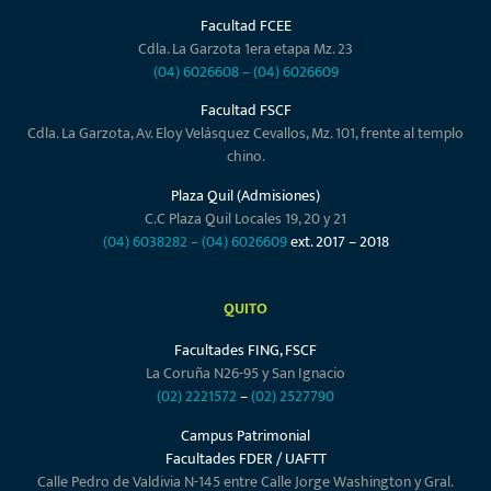
Facultad FCEE
Cdla. La Garzota 1era etapa Mz. 23
(04) 6026608
–
(04) 6026609
Facultad FSCF
Cdla. La Garzota, Av. Eloy Velásquez Cevallos, Mz. 101, frente al templo
chino.
Plaza Quil (Admisiones)
C.C Plaza Quil Locales 19, 20 y 21
(04) 6038282
–
(04) 6026609
ext. 2017 – 2018
QUITO
Facultades FING, FSCF
La Coruña N26-95 y San Ignacio
(02) 2221572
–
(02) 2527790
Campus Patrimonial
Facultades FDER / UAFTT
Calle Pedro de Valdivia N-145 entre Calle Jorge Washington y Gral.