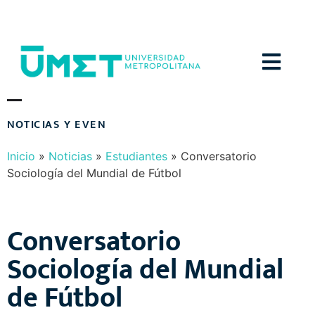
Menú
N
O
T
I
C
I
A
S
Y
E
V
E
N
T
O
S
Inicio
»
Noticias
»
Estudiantes
»
Conversatorio
Sociología del Mundial de Fútbol
Conversatorio
Sociología del Mundial
de Fútbol