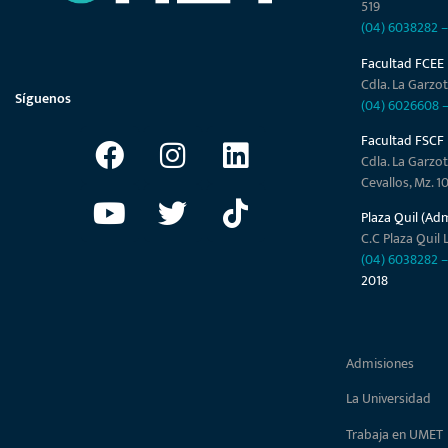
519
(04) 6038282
Facultad FCEE
Cdla. La Garzot
Síguenos
(04) 6026608
Facultad FSCF
Cdla. La Garzot
Cevallos, Mz. 1
Plaza Quil (Ad
C.C Plaza Quil L
(04) 6038282
2018
Admisiones
La Universidad
Trabaja en UMET