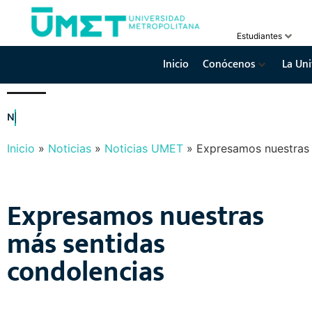
Estudiantes
Inicio
Conócenos
La Uni
N
O
T
I
C
I
A
S
Y
E
V
E
N
T
O
S
Inicio
»
Noticias
»
Noticias UMET
»
Expresamos nuestras 
Expresamos nuestras
más sentidas
condolencias