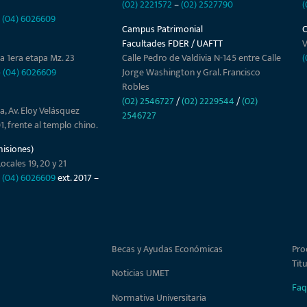
(02) 2221572
–
(02) 2527790
(
–
(04) 6026609
Campus Patrimonial
Facultades FDER / UAFTT
V
a 1era etapa Mz. 23
Calle Pedro de Valdivia N-145 entre Calle
(
–
(04) 6026609
Jorge Washington y Gral. Francisco
Robles
(02) 2546727
/
(02) 2229544
/
(02)
a, Av. Eloy Velásquez
2546727
01, frente al templo chino.
misiones)
ocales 19, 20 y 21
–
(04) 6026609
ext. 2017 –
Becas y Ayudas Económicas
Pro
Tit
Noticias UMET
Faq
Normativa Universitaria