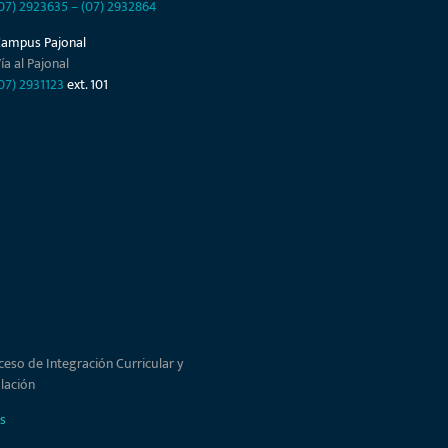
07) 2923635
–
(07) 2932864
Campus Pajonal
ía al Pajonal
07) 2931123
ext. 101
ceso de Integración Curricular y
ulación
s