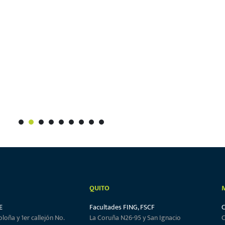
1
2
3
4
5
6
7
8
9
QUITO
E
Facultades FING, FSCF
oloña y 1er callejón No.
La Coruña N26-95 y San Ignacio
C