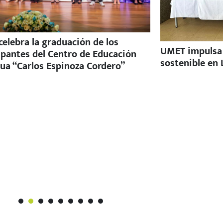
elebra la graduación de los
UMET impulsa e
ipantes del Centro de Educación
sostenible en 
ua “Carlos Espinoza Cordero”
1
2
3
4
5
6
7
8
9