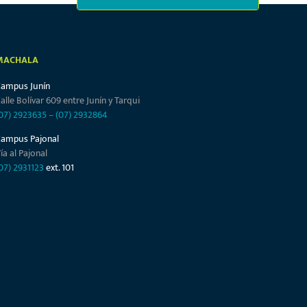
MACHALA
Campus Junín
alle Bolívar 609 entre Junín y Tarqui
07) 2923635
–
(07) 2932864
Campus Pajonal
ía al Pajonal
07) 2931123
ext. 101