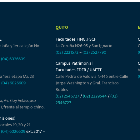
QUITO
E
Facultades FING, FSCF
oloña y 1er callejón No.
La Coruña N26-95 y San Ignacio
C
(02) 2221572
–
(02) 2527790
(
–
(04) 6026609
Campus Patrimonial
Facultades FDER / UAFTT
V
a 1era etapa Mz. 23
Calle Pedro de Valdivia N-145 entre Calle
(
–
(04) 6026609
Jorge Washington y Gral. Francisco
Robles
(02) 2546727
/
(02) 2229544
/
(02)
a, Av. Eloy Velásquez
2546727
01, frente al templo chino.
misiones)
ocales 19, 20 y 21
–
(04) 6026609
ext. 2017 –