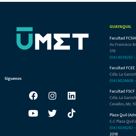
GUAYAQUIL
Facultad FCSH
Av. Francisco B
519
(04) 6038282
Facultad FCEE
Cdla. La Garzot
Síguenos
(04) 6026608
Facultad FSCF
Cdla. La Garzot
Cevallos, Mz. 1
Plaza Quil (Ad
C.C Plaza Quil L
(04) 6038282
2018