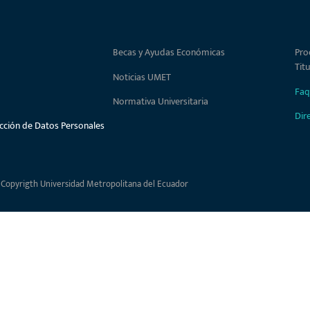
Becas y Ayudas Económicas
Pro
Tit
Noticias UMET
Faq
Normativa Universitaria
Dir
ección de Datos Personales
 Copyrigth Universidad Metropolitana del Ecuador