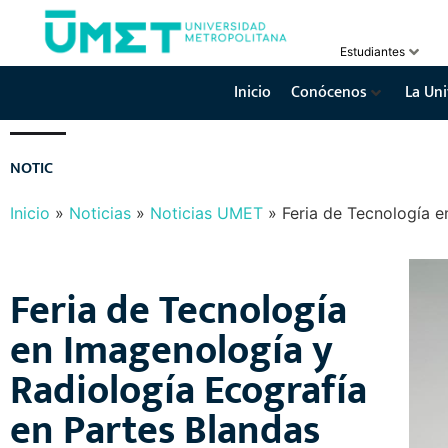
Estudiantes
Inicio
Conócenos
La Uni
N
O
T
I
C
I
A
S
Y
E
V
E
N
T
O
S
Inicio
»
Noticias
»
Noticias UMET
»
Feria de Tecnología e
Feria de Tecnología
en Imagenología y
Radiología Ecografía
en Partes Blandas