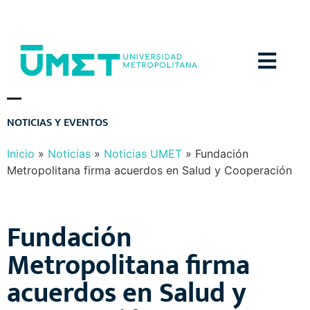
Menú
N
O
T
I
C
I
A
S
Y
E
V
E
N
T
O
S
Inicio
»
Noticias
»
Noticias UMET
»
Fundación
Metropolitana firma acuerdos en Salud y Cooperación
Fundación
Metropolitana firma
acuerdos en Salud y