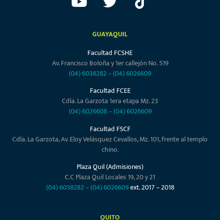
GUAYAQUIL
Facultad FCSHE
Av. Francisco Boloña y 1er callejón No. 519
(04) 6038282
–
(04) 6026609
Facultad FCEE
Cdla. La Garzota 1era etapa Mz. 23
(04) 6026608
–
(04) 6026609
Facultad FSCF
Cdla. La Garzota, Av. Eloy Velásquez Cevallos, Mz. 101, frente al templo
chino.
Plaza Quil (Admisiones)
C.C Plaza Quil Locales 19, 20 y 21
(04) 6038282
–
(04) 6026609
ext. 2017 – 2018
QUITO