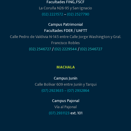
Facultades FING, FSCF
La Coruña N26-95 y San Ignacio
(02) 2221572
–
(02) 2527790
Campus Patrimonial
Facultades FDER / UAFTT
Calle Pedro de Valdivia N-145 entre Calle Jorge Washington y Gral.
Francisco Robles
(02) 2546727
/
(02) 2229544
/
(02) 2546727
MACHALA
Campus Junín
Calle Bolívar 609 entre Junín y Tarqui
(07) 2923635
–
(07) 2932864
Campus Pajonal
Vía al Pajonal
(07) 2931123
ext. 101