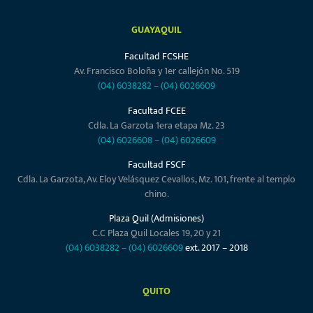
GUAYAQUIL
Facultad FCSHE
Av. Francisco Boloña y 1er callejón No. 519
(04) 6038282
–
(04) 6026609
Facultad FCEE
Cdla. La Garzota 1era etapa Mz. 23
(04) 6026608
–
(04) 6026609
Facultad FSCF
Cdla. La Garzota, Av. Eloy Velásquez Cevallos, Mz. 101, frente al templo
chino.
Plaza Quil (Admisiones)
C.C Plaza Quil Locales 19, 20 y 21
(04) 6038282
–
(04) 6026609
ext. 2017 – 2018
QUITO