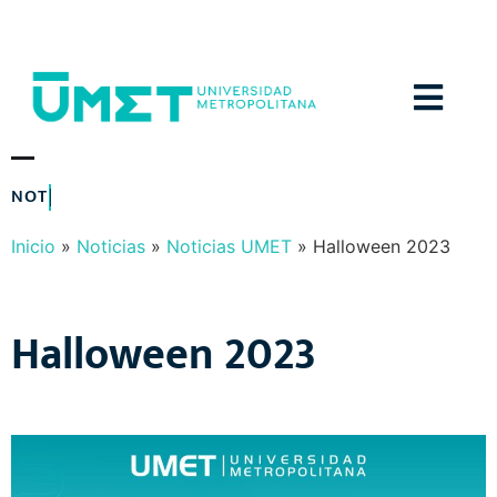
Menú
N
O
T
I
C
I
A
S
Y
E
V
E
N
T
O
S
Inicio
»
Noticias
»
Noticias UMET
»
Halloween 2023
Halloween 2023