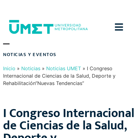
Menú
N
O
T
I
C
I
A
S
Y
E
V
E
N
T
O
S
Inicio
»
Noticias
»
Noticias UMET
»
I Congreso
Internacional de Ciencias de la Salud, Deporte y
Rehabilitación“Nuevas Tendencias”
I Congreso Internacional
de Ciencias de la Salud,