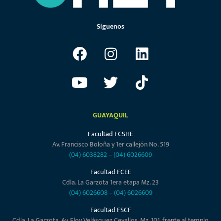
Síguenos
GUAYAQUIL
Facultad FCSHE
Av. Francisco Boloña y 1er callejón No. 519
(04) 6038282
–
(04) 6026609
Facultad FCEE
Cdla. La Garzota 1era etapa Mz. 23
(04) 6026608
–
(04) 6026609
Facultad FSCF
Cdla. La Garzota, Av. Eloy Velásquez Cevallos, Mz. 101, frente al templo