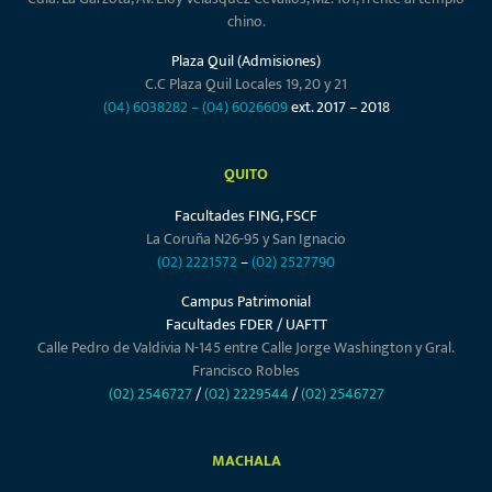
chino.
Plaza Quil (Admisiones)
C.C Plaza Quil Locales 19, 20 y 21
(04) 6038282
–
(04) 6026609
ext. 2017 – 2018
QUITO
Facultades FING, FSCF
La Coruña N26-95 y San Ignacio
(02) 2221572
–
(02) 2527790
Campus Patrimonial
Facultades FDER / UAFTT
Calle Pedro de Valdivia N-145 entre Calle Jorge Washington y Gral.
Francisco Robles
(02) 2546727
/
(02) 2229544
/
(02) 2546727
MACHALA