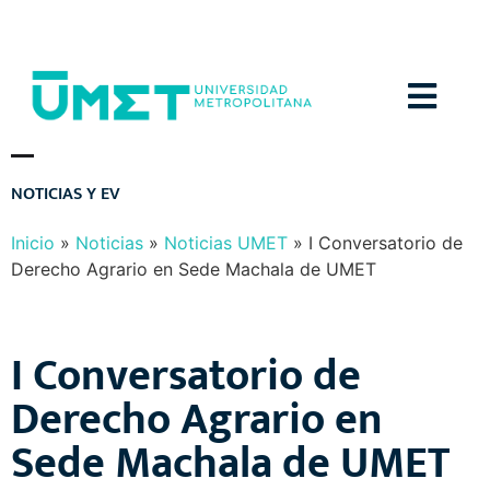
Menú
N
O
T
I
C
I
A
S
Y
E
V
E
N
T
O
S
Inicio
»
Noticias
»
Noticias UMET
»
I Conversatorio de
Derecho Agrario en Sede Machala de UMET
I Conversatorio de
Derecho Agrario en
Sede Machala de UMET