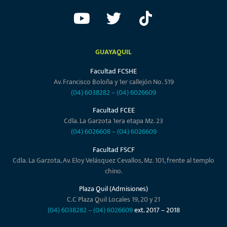
GUAYAQUIL
Facultad FCSHE
Av. Francisco Boloña y 1er callejón No. 519
(04) 6038282
–
(04) 6026609
Facultad FCEE
Cdla. La Garzota 1era etapa Mz. 23
(04) 6026608
–
(04) 6026609
Facultad FSCF
Cdla. La Garzota, Av. Eloy Velásquez Cevallos, Mz. 101, frente al templo
chino.
Plaza Quil (Admisiones)
C.C Plaza Quil Locales 19, 20 y 21
(04) 6038282
–
(04) 6026609
ext. 2017 – 2018