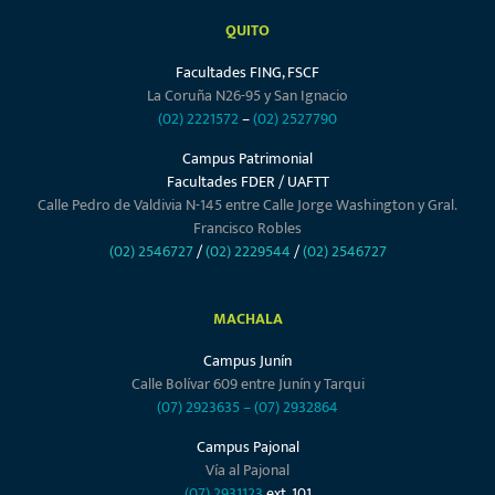
QUITO
Facultades FING, FSCF
La Coruña N26-95 y San Ignacio
(02) 2221572
–
(02) 2527790
Campus Patrimonial
Facultades FDER / UAFTT
Calle Pedro de Valdivia N-145 entre Calle Jorge Washington y Gral.
Francisco Robles
(02) 2546727
/
(02) 2229544
/
(02) 2546727
MACHALA
Campus Junín
Calle Bolívar 609 entre Junín y Tarqui
(07) 2923635
–
(07) 2932864
Campus Pajonal
Vía al Pajonal
(07) 2931123
ext. 101