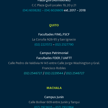
Plaza Quil (Admisiones)
C.C Plaza Quil Locales 19, 20 y 21
(04) 6038282
–
(04) 6026609
ext. 2017 – 2018
QUITO
Facultades FING, FSCF
La Coruña N26-95 y San Ignacio
(02) 2221572
–
(02) 2527790
Campus Patrimonial
Facultades FDER / UAFTT
Calle Pedro de Valdivia N-145 entre Calle Jorge Washington y Gral.
Francisco Robles
(02) 2546727
/
(02) 2229544
/
(02) 2546727
MACHALA
Campus Junín
Calle Bolívar 609 entre Junín y Tarqui
(07) 2923635
–
(07) 2932864