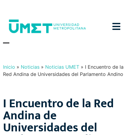
Menú
N
O
T
I
C
I
A
S
Y
E
V
E
N
T
O
S
Inicio
»
Noticias
»
Noticias UMET
»
I Encuentro de la
Red Andina de Universidades del Parlamento Andino
I Encuentro de la Red
Andina de
Universidades del