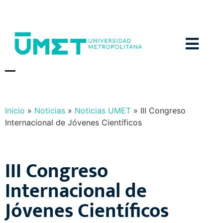
Menú
N
O
T
I
C
I
A
S
Y
E
V
E
N
T
O
S
Inicio
»
Noticias
»
Noticias UMET
»
III Congreso
Internacional de Jóvenes Científicos
III Congreso
Internacional de
Jóvenes Científicos