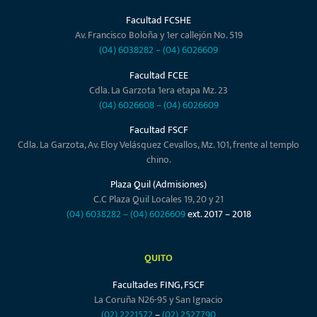
Facultad FCSHE
Av. Francisco Boloña y 1er callejón No. 519
(04) 6038282
–
(04) 6026609
Facultad FCEE
Cdla. La Garzota 1era etapa Mz. 23
(04) 6026608
–
(04) 6026609
Facultad FSCF
Cdla. La Garzota, Av. Eloy Velásquez Cevallos, Mz. 101, frente al templo
chino.
Plaza Quil (Admisiones)
C.C Plaza Quil Locales 19, 20 y 21
(04) 6038282
–
(04) 6026609
ext. 2017 – 2018
QUITO
Facultades FING, FSCF
La Coruña N26-95 y San Ignacio
(02) 2221572
–
(02) 2527790