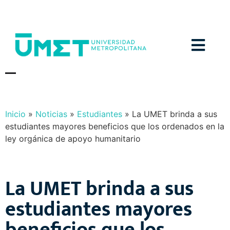
Menú
N
O
T
I
C
I
A
S
Y
E
V
E
N
T
O
S
Inicio
»
Noticias
»
Estudiantes
»
La UMET brinda a sus
estudiantes mayores beneficios que los ordenados en la
ley orgánica de apoyo humanitario
La UMET brinda a sus
estudiantes mayores