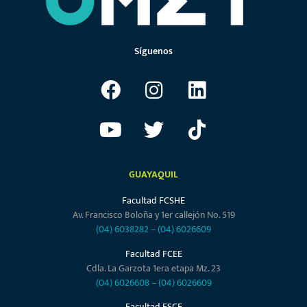
Síguenos
GUAYAQUIL
Facultad FCSHE
Av. Francisco Boloña y 1er callejón No. 519
(04) 6038282
–
(04) 6026609
Facultad FCEE
Cdla. La Garzota 1era etapa Mz. 23
(04) 6026608
–
(04) 6026609
Facultad FSCF