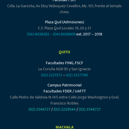
Cdla. La Garzota, Av. Eloy Velásquez Cevallos, Mz. 101, frente al templo
chino.
Plaza Quil (Admisiones)
C.C Plaza Quil Locales 19, 20 y 21
(04) 6038282
–
(04) 6026609
ext. 2017 – 2018
QUITO
Facultades FING, FSCF
La Coruña N26-95 y San Ignacio
(02) 2221572
–
(02) 2527790
Campus Patrimonial
Facultades FDER / UAFTT
Calle Pedro de Valdivia N-145 entre Calle Jorge Washington y Gral.
Francisco Robles
(02) 2546727
/
(02) 2229544
/
(02) 2546727
MACHALA