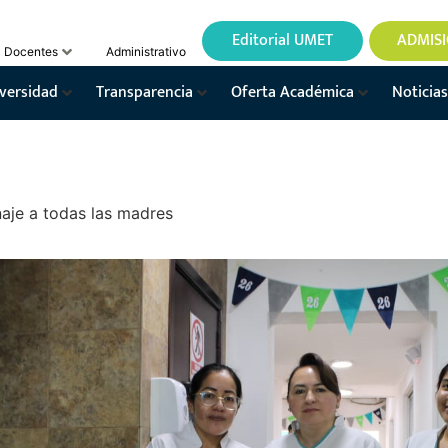
Editorial UMET
ADMIS
Docentes
Administrativo
versidad
Transparencia
Oferta Académica
Noticias
je a todas las madres