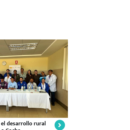
l desarrollo rural
Jornadas de capacitaci