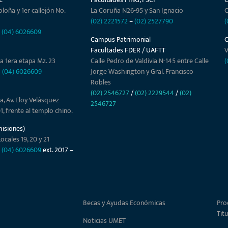
oloña y 1er callejón No.
La Coruña N26-95 y San Ignacio
C
(02) 2221572
–
(02) 2527790
(
–
(04) 6026609
Campus Patrimonial
Facultades FDER / UAFTT
V
a 1era etapa Mz. 23
Calle Pedro de Valdivia N-145 entre Calle
(
–
(04) 6026609
Jorge Washington y Gral. Francisco
Robles
(02) 2546727
/
(02) 2229544
/
(02)
a, Av. Eloy Velásquez
2546727
01, frente al templo chino.
misiones)
ocales 19, 20 y 21
–
(04) 6026609
ext. 2017 –
Becas y Ayudas Económicas
Pro
Tit
Noticias UMET