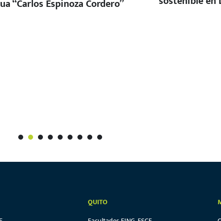
sostenible en 
ua “Carlos Espinoza Cordero”
1
2
3
4
5
6
7
8
9
QUITO
E
Facultades FING, FSCF