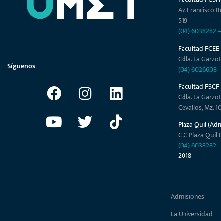
Av. Francisco B
519
(04) 6038282
Facultad FCEE
Cdla. La Garzot
Síguenos
(04) 6026608
Facultad FSCF
Cdla. La Garzot
Cevallos, Mz. 1
Plaza Quil (Ad
C.C Plaza Quil L
(04) 6038282
2018
Admisiones
La Universidad