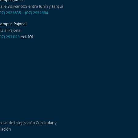
alle Bolívar 609 entre Junín y Tarqui
07) 2923635
–
(07) 2932864
Campus Pajonal
ía al Pajonal
07) 2931123
ext. 101
ceso de Integración Curricular y
ulación