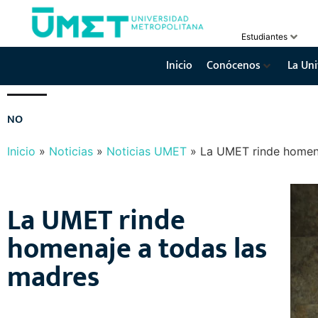
Estudiantes
Inicio
Conócenos
La Uni
N
O
T
I
C
I
A
S
Y
E
V
E
N
T
O
S
Inicio
»
Noticias
»
Noticias UMET
»
La UMET rinde homena
La UMET rinde
homenaje a todas las
madres