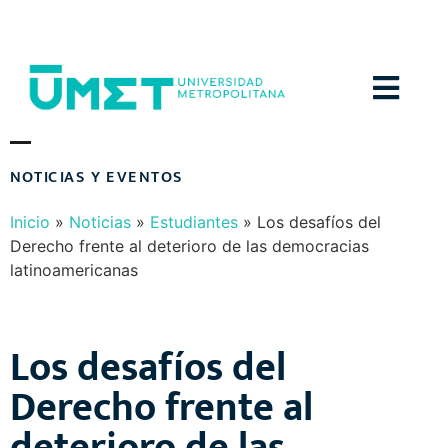
Menú
N
O
T
I
C
I
A
S
Y
E
V
E
N
T
O
S
Inicio
»
Noticias
»
Estudiantes
»
Los desafíos del
Derecho frente al deterioro de las democracias
latinoamericanas
Los desafíos del
Derecho frente al