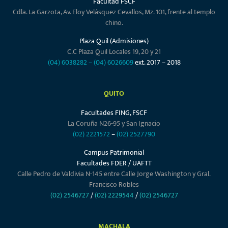
Facultad FSCF
Cdla. La Garzota, Av. Eloy Velásquez Cevallos, Mz. 101, frente al templo
chino.
Plaza Quil (Admisiones)
C.C Plaza Quil Locales 19, 20 y 21
(04) 6038282
–
(04) 6026609
ext. 2017 – 2018
QUITO
Facultades FING, FSCF
La Coruña N26-95 y San Ignacio
(02) 2221572
–
(02) 2527790
Campus Patrimonial
Facultades FDER / UAFTT
Calle Pedro de Valdivia N-145 entre Calle Jorge Washington y Gral.
Francisco Robles
(02) 2546727
/
(02) 2229544
/
(02) 2546727
MACHALA