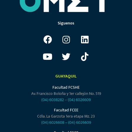
Síguenos
GUAYAQUIL
Facultad FCSHE
Av. Francisco Boloña y 1er callejón No. 519
(04) 6038282
–
(04) 6026609
Facultad FCEE
Cdla. La Garzota 1era etapa Mz. 23
(04) 6026608
–
(04) 6026609